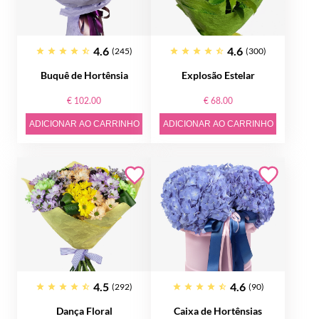
4.6
4.6
(245)
(300)
Buquê de Hortênsia
Explosão Estelar
€ 102.00
€ 68.00
ADICIONAR AO CARRINHO
ADICIONAR AO CARRINHO
4.5
4.6
(292)
(90)
Dança Floral
Caixa de Hortênsias