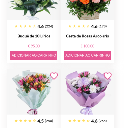
4.6
4.6
(224)
(178)
Buquê de 10 Lírios
Cesta de Rosas Arco-íris
€ 95.00
€ 100.00
ADICIONAR AO CARRINHO
ADICIONAR AO CARRINHO
4.5
4.6
(250)
(265)