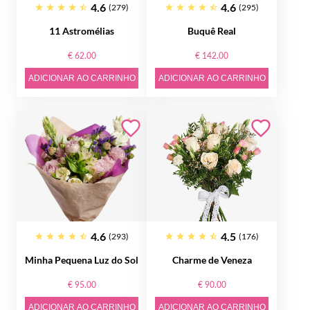
4.6
4.6
(279)
(295)
11 Astromélias
Buquê Real
€ 62.00
€ 142.00
ADICIONAR AO CARRINHO
ADICIONAR AO CARRINHO
4.6
4.5
(293)
(176)
Minha Pequena Luz do Sol
Charme de Veneza
€ 95.00
€ 90.00
ADICIONAR AO CARRINHO
ADICIONAR AO CARRINHO