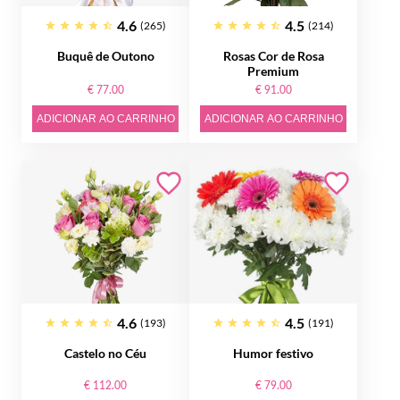
4.6
4.5
(265)
(214)
Buquê de Outono
Rosas Cor de Rosa
Premium
€ 77.00
€ 91.00
ADICIONAR AO CARRINHO
ADICIONAR AO CARRINHO
4.6
4.5
(193)
(191)
Castelo no Céu
Humor festivo
€ 112.00
€ 79.00