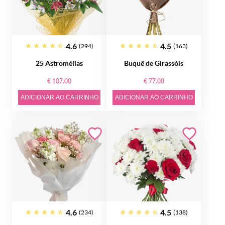
4.6
4.5
(294)
(163)
25 Astromélias
Buquê de Girassóis
€ 107.00
€ 77.00
ADICIONAR AO CARRINHO
ADICIONAR AO CARRINHO
4.6
4.5
(234)
(138)