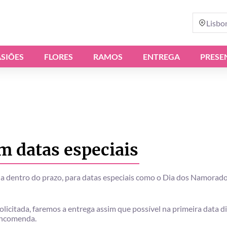
Lisbo
SIÕES
FLORES
RAMOS
ENTREGA
PRESE
em datas especiais
 dentro do prazo, para datas especiais como o Dia dos Namorados
icitada, faremos a entrega assim que possível na primeira data d
encomenda.