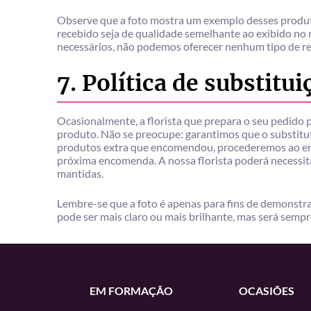
Observe que a foto mostra um exemplo desses produt
recebido seja de qualidade semelhante ao exibido no n
necessários, não podemos oferecer nenhum tipo de r
7. Política de substitu
Ocasionalmente, a florista que prepara o seu pedido p
produto. Não se preocupe: garantimos que o substitut
produtos extra que encomendou, procederemos ao env
próxima encomenda. A nossa florista poderá necessita
mantidas.
Lembre-se que a foto é apenas para fins de demonstr
pode ser mais claro ou mais brilhante, mas será sempr
EM FORMAÇÃO
OCASIÕES