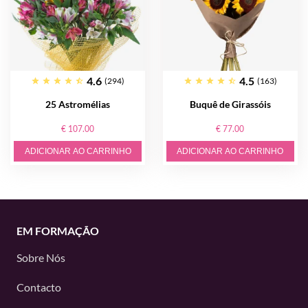
4.6
4.5
(294)
(163)
25 Astromélias
Buquê de Girassóis
€ 107.00
€ 77.00
ADICIONAR AO CARRINHO
ADICIONAR AO CARRINHO
EM FORMAÇÃO
Sobre Nós
Contacto