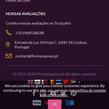
Flores de Luxo
NOSSAS AVALIAÇÕES
Confira nossas avaliações no
Trustpilot
+351968538548
Estrada da Luz 104 loja C, 1600-161 Lisboa,
Portugal
contact@floresexpress.pt
©
2022-2026
Floresexpress.pt All rights reserved.
We use cookies to give you a better customer experience. By
continuing to use this site, you agree to our
política de cookies
e de privacidade.
.
OK