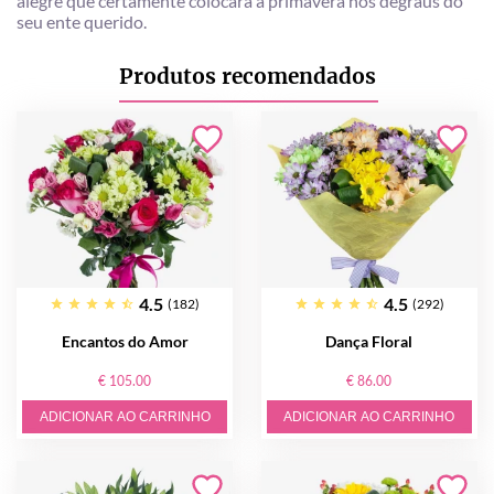
alegre que certamente colocará a primavera nos degraus do
seu ente querido.
Produtos recomendados
4.5
4.5
(182)
(292)
Encantos do Amor
Dança Floral
€ 105.00
€ 86.00
ADICIONAR AO CARRINHO
ADICIONAR AO CARRINHO