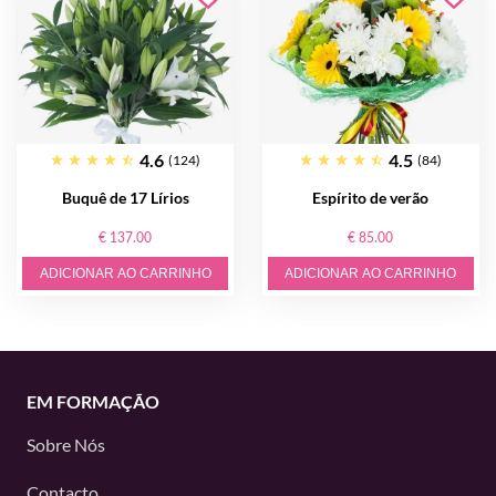
4.6
4.5
(124)
(84)
Buquê de 17 Lírios
Espírito de verão
€ 137.00
€ 85.00
ADICIONAR AO CARRINHO
ADICIONAR AO CARRINHO
EM FORMAÇÃO
Sobre Nós
Contacto