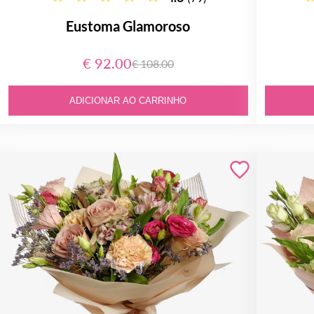
Eustoma Glamoroso
€ 92.00
€ 108.00
ADICIONAR AO CARRINHO