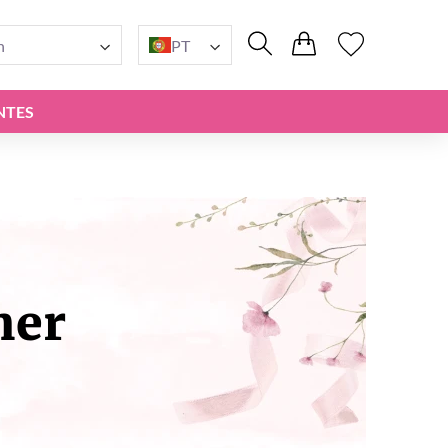
n
PT
NTES
her