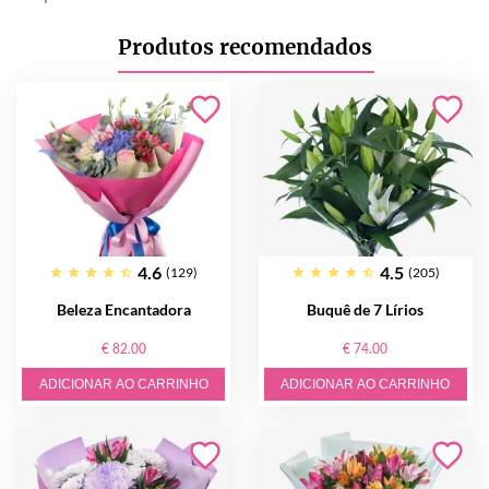
Produtos recomendados
4.6
4.5
(129)
(205)
Beleza Encantadora
Buquê de 7 Lírios
€ 82.00
€ 74.00
ADICIONAR AO CARRINHO
ADICIONAR AO CARRINHO