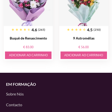
4.6
4.5
(265)
(250)
Buquê de Renascimento
9 Astromélias
€ 83.00
€ 56.00
ADICIONAR AO CARRINHO
ADICIONAR AO CARRINHO
EM FORMAÇÃO
Sobre Nós
Contacto