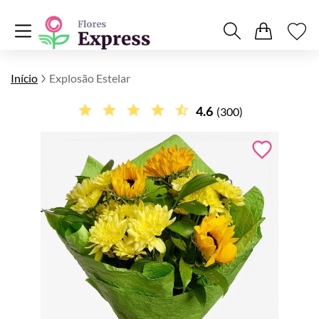
Início
Explosão Estelar
4.6
(300)