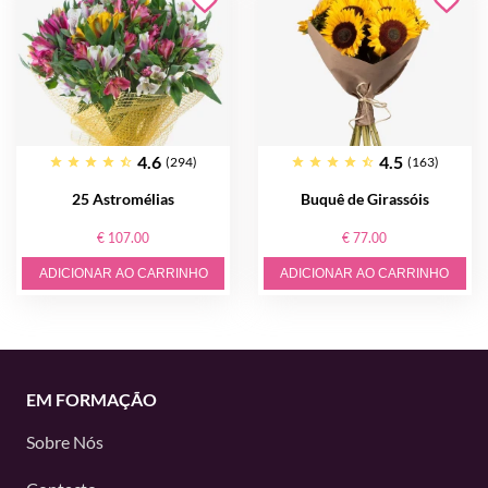
4.6
4.5
(294)
(163)
25 Astromélias
Buquê de Girassóis
€ 107.00
€ 77.00
ADICIONAR AO CARRINHO
ADICIONAR AO CARRINHO
EM FORMAÇÃO
Sobre Nós