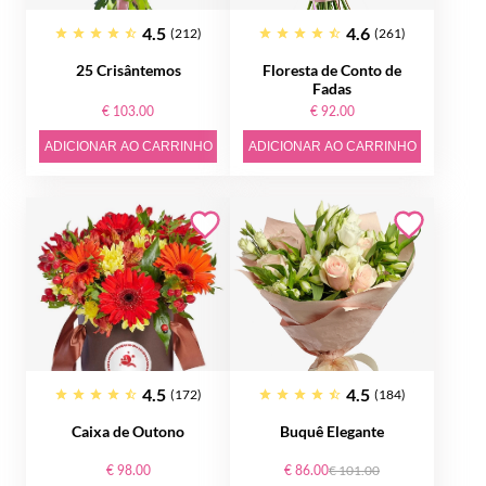
4.5
4.6
(212)
(261)
25 Crisântemos
Floresta de Conto de
Fadas
€ 103.00
€ 92.00
ADICIONAR AO CARRINHO
ADICIONAR AO CARRINHO
4.5
4.5
(172)
(184)
Caixa de Outono
Buquê Elegante
€ 98.00
€ 86.00
€ 101.00