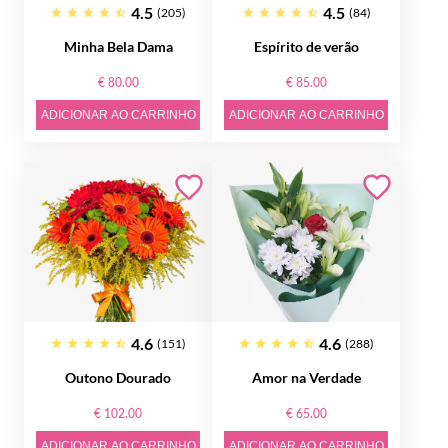
4.5
4.5
(205)
(84)
Minha Bela Dama
Espírito de verão
€ 80.00
€ 85.00
ADICIONAR AO CARRINHO
ADICIONAR AO CARRINHO
4.6
4.6
(151)
(288)
Outono Dourado
Amor na Verdade
€ 102.00
€ 65.00
ADICIONAR AO CARRINHO
ADICIONAR AO CARRINHO