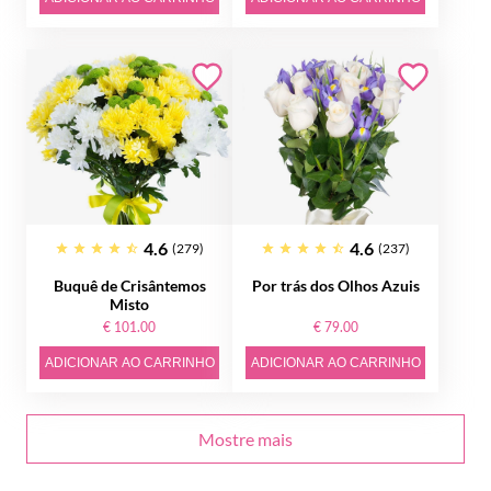
4.6
4.6
(279)
(237)
Buquê de Crisântemos
Por trás dos Olhos Azuis
Misto
€ 101.00
€ 79.00
ADICIONAR AO CARRINHO
ADICIONAR AO CARRINHO
Mostre mais