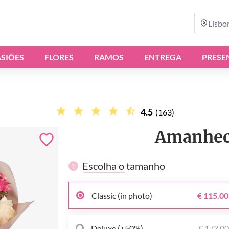
Lisbo
SIÕES
FLORES
RAMOS
ENTREGA
PRESE
4.5
(163)
Amanhece
Escolha o tamanho
1
Classic (in photo)
€ 115.00
Deluxe (+50%)
€ 173.0