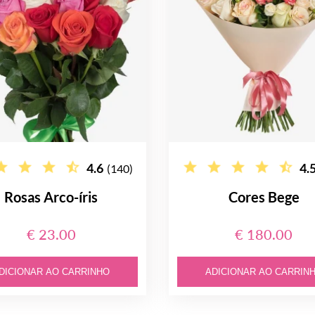
4.6
4.
(140)
Rosas Arco-íris
Cores Bege
€ 23.00
€ 180.00
DICIONAR AO CARRINHO
ADICIONAR AO CARRIN