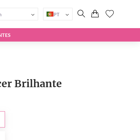
n
PT
NTES
r Brilhante
0