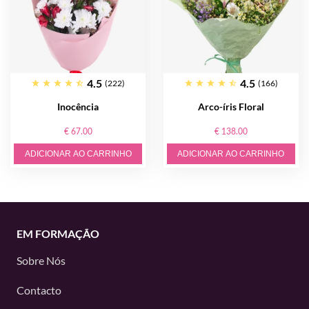
4.5
4.5
(222)
(166)
Inocência
Arco-íris Floral
€ 67.00
€ 138.00
ADICIONAR AO CARRINHO
ADICIONAR AO CARRINHO
EM FORMAÇÃO
Sobre Nós
Contacto