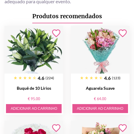
adequado para qualquer evento.
Produtos recomendados
4.6
4.6
(224)
(123)
Buquê de 10 Lírios
Aguarela Suave
€ 95.00
€ 64.00
ADICIONAR AO CARRINHO
ADICIONAR AO CARRINHO