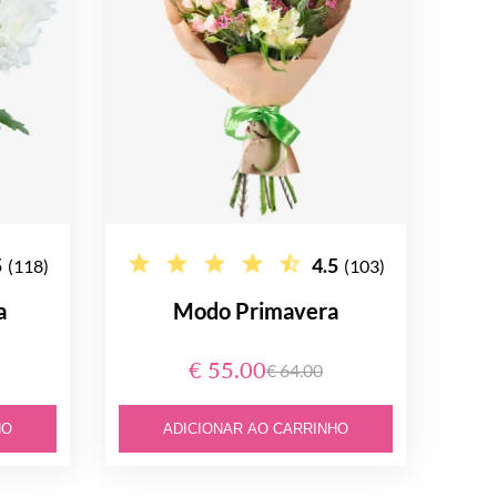
5
4.5
(118)
(103)
a
Modo Primavera
€ 55.00
€ 64.00
HO
ADICIONAR AO CARRINHO