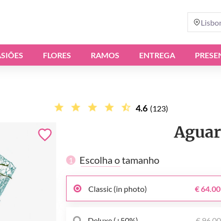
Lisbo
SIÕES
FLORES
RAMOS
ENTREGA
PRESE
4.6
(123)
Aguar
Escolha o tamanho
1
Classic (in photo)
€ 64.00
Deluxe (+50%)
€ 96.0