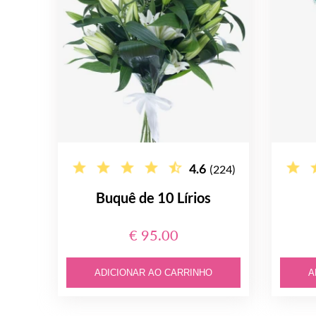
4.6
(224)
Buquê de 10 Lírios
€ 95.00
ADICIONAR AO CARRINHO
A