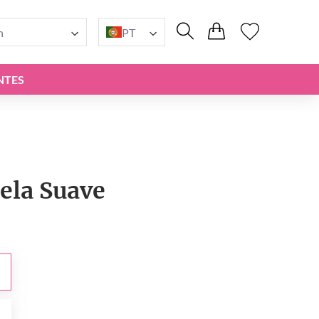
n
PT
NTES
ela Suave
0