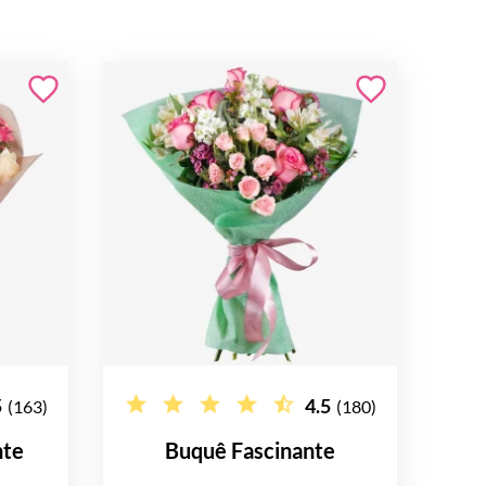
5
4.5
(163)
(180)
nte
Buquê Fascinante