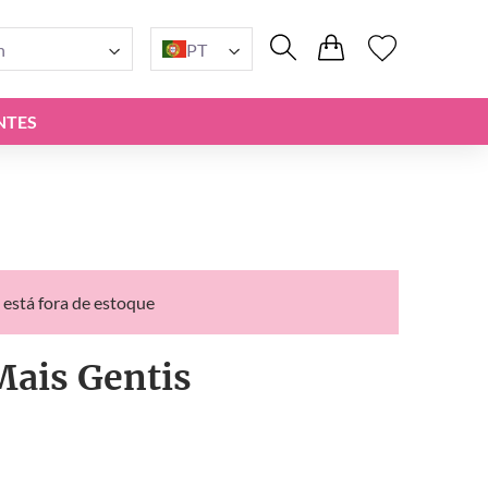
n
PT
NTES
 está fora de estoque
Mais Gentis