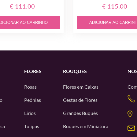
€ 111.00
€ 115.00
DICIONAR AO CARRINHO
ADICIONAR AO CARRIN
FLORES
ROUQUES
NOS
Rosas
Flores em Caixas
Conf
o
Peônias
Cestas de Flores
Lírios
Grandes Buquês
asa
Tulipas
Buquês em Miniatura