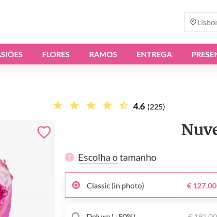
Lisbo
SIÕES
FLORES
RAMOS
ENTREGA
PRESE
4.6
(225)
Nuv
Escolha o tamanho
1
Classic (in photo)
€ 127.00
Deluxe (+50%)
€ 191.0