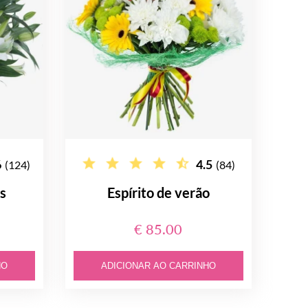
6
4.5
(124)
(84)
s
Espírito de verão
€ 85.00
HO
ADICIONAR AO CARRINHO