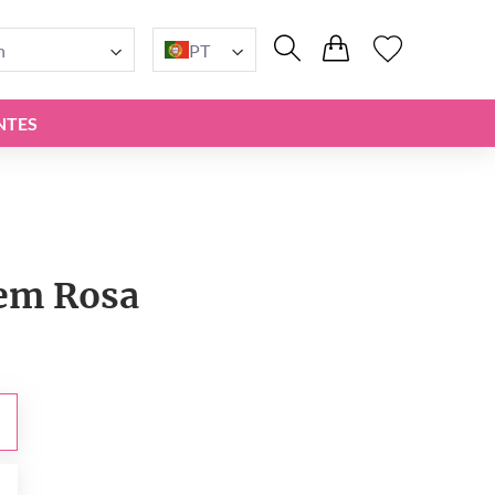
n
PT
NTES
em Rosa
0