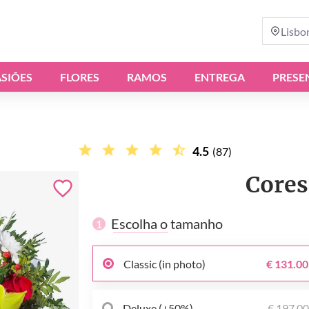
Lisbo
SIÕES
FLORES
RAMOS
ENTREGA
PRESE
4.5
(87)
Cores
Escolha o tamanho
1
Classic (in photo)
€ 131.00
Deluxe (+50%)
€ 197.0