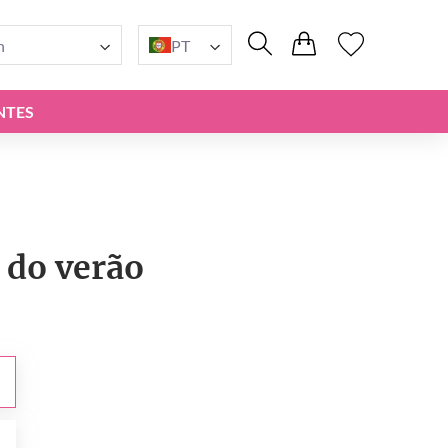
n
PT
NTES
 do verão
0