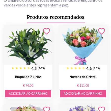
O amarelo do sol das rosas evoca a felicidade, enquanto os
verdes verdejantes representam a paz.
Produtos recomendados
4.5
4.6
(205)
(133)
Buquê de 7 Lírios
Nuvens de Cristal
€ 74.00
€ 111.00
ADICIONAR AO CARRINHO
ADICIONAR AO CARRINHO