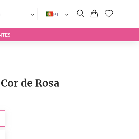
n
PT
NTES
 Cor de Rosa
0