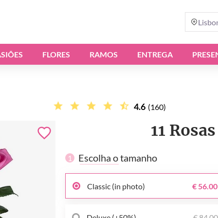
Lisbo
SIÕES
FLORES
RAMOS
ENTREGA
PRESE
4.6
(160)
11 Rosas
Escolha o tamanho
1
Classic (in photo)
€ 56.00
Deluxe (+50%)
€ 84.0