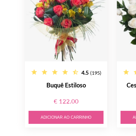
4.5
(195)
Buquê Estiloso
Ces
€ 122.00
ADICIONAR AO CARRINHO
A