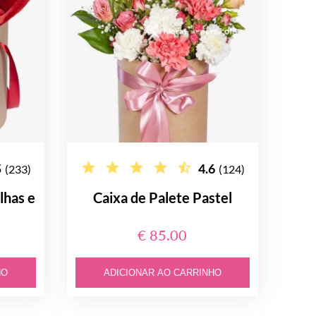
5
4.6
(233)
(124)
lhas e
Caixa de Palete Pastel
€ 85.00
HO
ADICIONAR AO CARRINHO