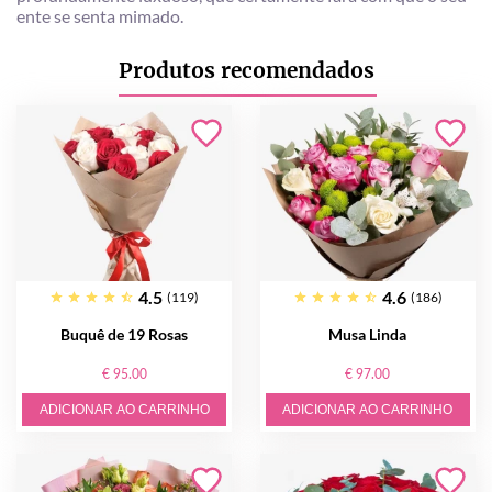
ente se senta mimado.
Produtos recomendados
4.5
4.6
(119)
(186)
Buquê de 19 Rosas
Musa Linda
€ 95.00
€ 97.00
ADICIONAR AO CARRINHO
ADICIONAR AO CARRINHO