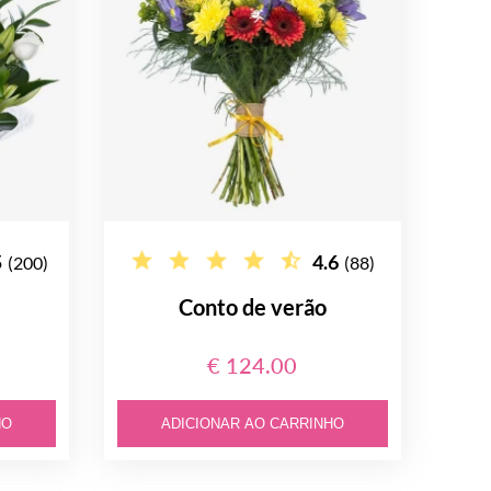
5
4.6
(200)
(88)
Conto de verão
€ 124.00
HO
ADICIONAR AO CARRINHO