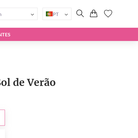
n
PT
NTES
Sol de Verão
0