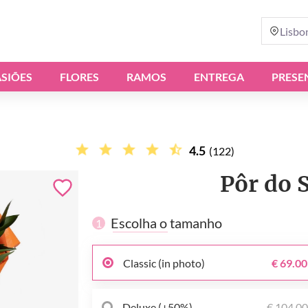
Lisbo
SIÕES
FLORES
RAMOS
ENTREGA
PRESE
4.5
(122)
Pôr do 
Escolha o tamanho
1
Classic (in photo)
€ 69.00
Deluxe (+50%)
€ 104.0