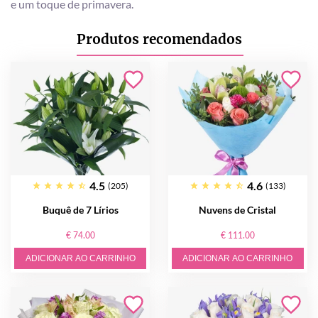
e um toque de primavera.
Produtos recomendados
4.5
4.6
(205)
(133)
Buquê de 7 Lírios
Nuvens de Cristal
€ 74.00
€ 111.00
ADICIONAR AO CARRINHO
ADICIONAR AO CARRINHO