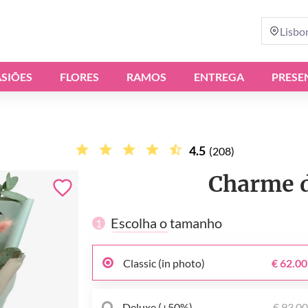
Lisbo
SIÕES
FLORES
RAMOS
ENTREGA
PRESE
4.5
(208)
Charme d
Escolha o tamanho
1
Classic (in photo)
€ 62.00
Deluxe (+50%)
€ 93.0