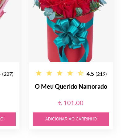
5
4.5
(227)
(219)
O Meu Querido Namorado
€ 101.00
HO
ADICIONAR AO CARRINHO