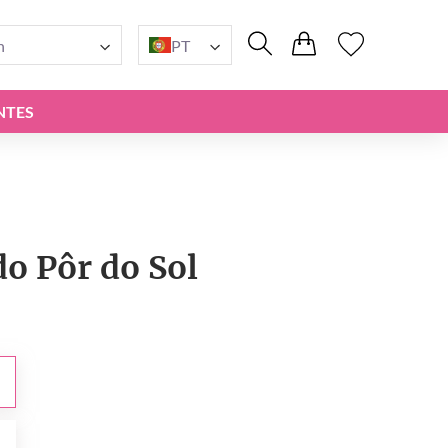
n
PT
NTES
o Pôr do Sol
0