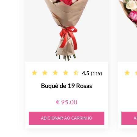
4.5
(119)
Buquê de 19 Rosas
€ 95.00
ADICIONAR AO CARRINHO
A