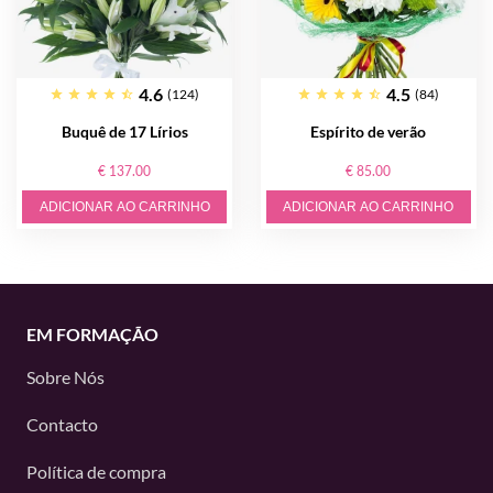
4.6
4.5
(124)
(84)
Buquê de 17 Lírios
Espírito de verão
€ 137.00
€ 85.00
ADICIONAR AO CARRINHO
ADICIONAR AO CARRINHO
EM FORMAÇÃO
Sobre Nós
Contacto
Política de compra