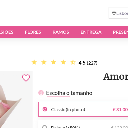
Lisbo
SIÕES
FLORES
RAMOS
ENTREGA
PRESE
4.5
(227)
Amor
Escolha o tamanho
1
Classic (in photo)
€ 81.00
Deluxe (+50%)
€ 122.0