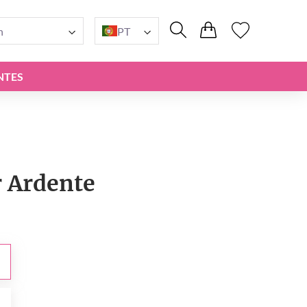
n
PT
NTES
 Ardente
0