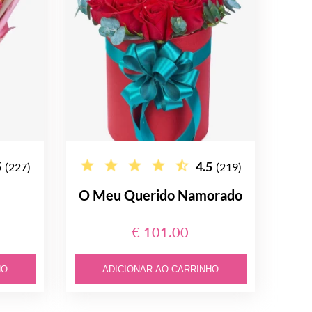
5
4.5
(227)
(219)
O Meu Querido Namorado
€ 101.00
HO
ADICIONAR AO CARRINHO