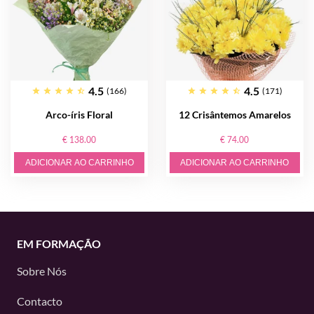
4.5
4.5
(166)
(171)
Arco-íris Floral
12 Crisântemos Amarelos
€ 138.00
€ 74.00
ADICIONAR AO CARRINHO
ADICIONAR AO CARRINHO
EM FORMAÇÃO
Sobre Nós
Contacto