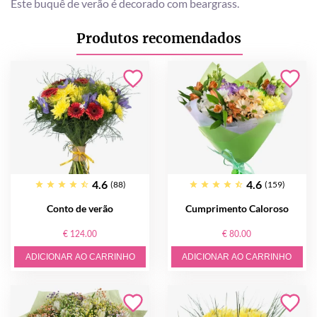
Este buquê de verão é decorado com beargrass.
Produtos recomendados
4.6
4.6
(88)
(159)
Conto de verão
Cumprimento Caloroso
€ 124.00
€ 80.00
ADICIONAR AO CARRINHO
ADICIONAR AO CARRINHO